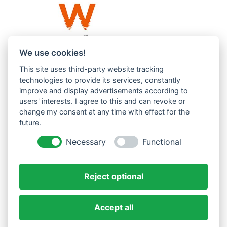
We use cookies!
This site uses third-party website tracking
Westküste UG (haftungsbeschränkt)
technologies to provide its services, constantly
Menzlingen 14 B
improve and display advertisements according to
users' interests. I agree to this and can revoke or
51503 Rösrath
change my consent at any time with effect for the
future.
Impressum
Datenschutzerklärung
Necessary
Functional
AGBs
Reject optional
Accept all