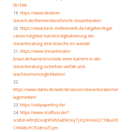
f81598
https://www.deubner-
steuern.de/themen/berufsrecht-steuerberater/
https://www.beck-stellenmarkt.de/ratgeber/legal-
career/ratgeber-karriere/digitalisierung-der-
steuerberatung-eine-branche-im-wandel
https://www.steuerberater-
braun.de/karriere/vorteile-einer-karriere-in-der-
steuerberatung-sicherheit-vielfalt-und-
wachstumsmoeglichkeiten/
https://www.datev.de/web/de/wissen/steuerberater/ver
lagsmedien/
https://vubpaperboy.de/
https://www.stollfuss.de/?
srsltid=AfmBOoqtRFeh0a8NCinyTj3QHnXe6QT7dkuXI5
CHKildUPCfOdmzZCym