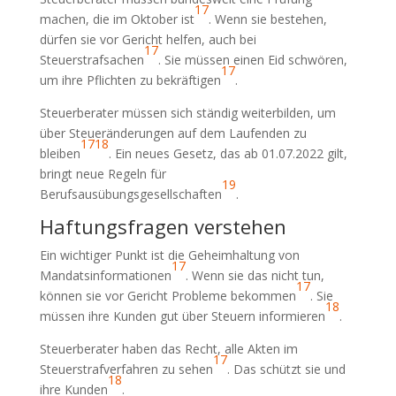
17
machen, die im Oktober ist
. Wenn sie bestehen,
dürfen sie vor Gericht helfen, auch bei
17
Steuerstrafsachen
. Sie müssen einen Eid schwören,
17
um ihre Pflichten zu bekräftigen
.
Steuerberater müssen sich ständig weiterbilden, um
über Steueränderungen auf dem Laufenden zu
17
18
bleiben
. Ein neues Gesetz, das ab 01.07.2022 gilt,
bringt neue Regeln für
19
Berufsausübungsgesellschaften
.
Haftungsfragen verstehen
Ein wichtiger Punkt ist die Geheimhaltung von
17
Mandatsinformationen
. Wenn sie das nicht tun,
17
können sie vor Gericht Probleme bekommen
. Sie
18
müssen ihre Kunden gut über Steuern informieren
.
Steuerberater haben das Recht, alle Akten im
17
Steuerstrafverfahren zu sehen
. Das schützt sie und
18
ihre Kunden
.