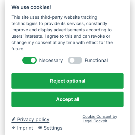
We use cookies!
This site uses third-party website tracking
Westküste UG (haftungsbeschränkt)
technologies to provide its services, constantly
Menzlingen 14 B
improve and display advertisements according to
users' interests. I agree to this and can revoke or
51503 Rösrath
change my consent at any time with effect for the
future.
Impressum
Datenschutzerklärung
Necessary
Functional
AGBs
Reject optional
Accept all
Cookie Consent by
Privacy policy
Legal Cockpit
Imprint
Settings