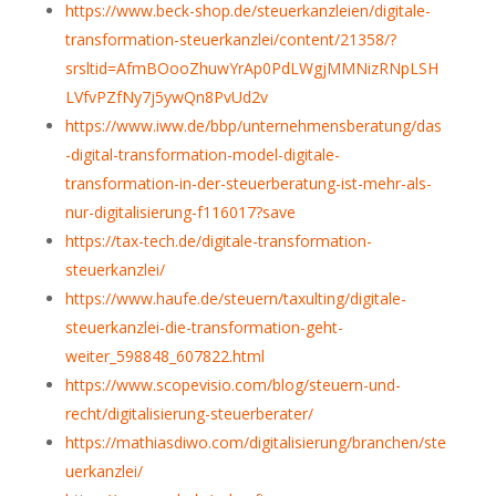
https://www.beck-shop.de/steuerkanzleien/digitale-
transformation-steuerkanzlei/content/21358/?
srsltid=AfmBOooZhuwYrAp0PdLWgjMMNizRNpLSH
LVfvPZfNy7j5ywQn8PvUd2v
https://www.iww.de/bbp/unternehmensberatung/das
-digital-transformation-model-digitale-
transformation-in-der-steuerberatung-ist-mehr-als-
nur-digitalisierung-f116017?save
https://tax-tech.de/digitale-transformation-
steuerkanzlei/
https://www.haufe.de/steuern/taxulting/digitale-
steuerkanzlei-die-transformation-geht-
weiter_598848_607822.html
https://www.scopevisio.com/blog/steuern-und-
recht/digitalisierung-steuerberater/
https://mathiasdiwo.com/digitalisierung/branchen/ste
uerkanzlei/