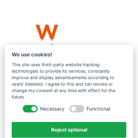
We use cookies!
This site uses third-party website tracking
Westküste UG (haftungsbeschränkt)
technologies to provide its services, constantly
Menzlingen 14 B
improve and display advertisements according to
users' interests. I agree to this and can revoke or
51503 Rösrath
change my consent at any time with effect for the
future.
Impressum
Datenschutzerklärung
Necessary
Functional
AGBs
Reject optional